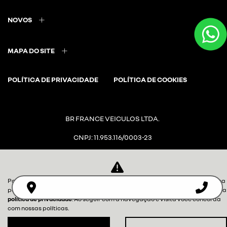
NOVOS
Para otimizar sua experiência durante a navegação, fazemos uso de nossa
política de cookies e para proteger seus dados pessoais respeitamos nossa
MAPA DO SITE
política de privacidade
. Ao seguir com a navegação e visita você concorda
com nossas políticas.
POLÍTICA DE PRIVACIDADE
POLÍTICA DE COOKIES
aceitar
recusar
BR FRANCE VEICULOS LTDA.
CNPJ: 11.953.116/0003-23
Desacelere. Seu bem maior é a
vida.