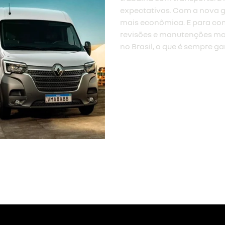
expectativas. Com a nova g
mais econômica. E para com
revisões e manutenções mai
no Brasil, o que é sempre ga