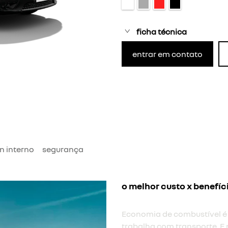
ficha técnica
entrar em contato
n interno
segurança
o melhor custo x benefíc
Economia de combustível é
trabalha com transporte. E 