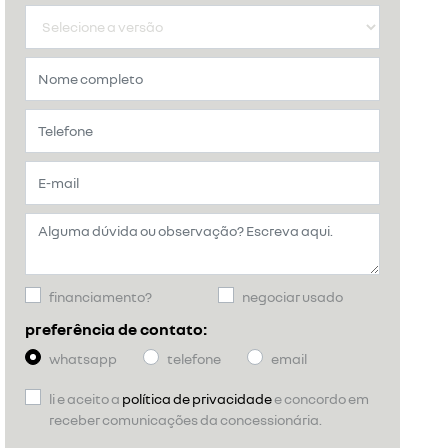
financiamento?
negociar usado
preferência de contato:
whatsapp
telefone
email
li e aceito a
política de privacidade
e concordo em
receber comunicações da concessionária.