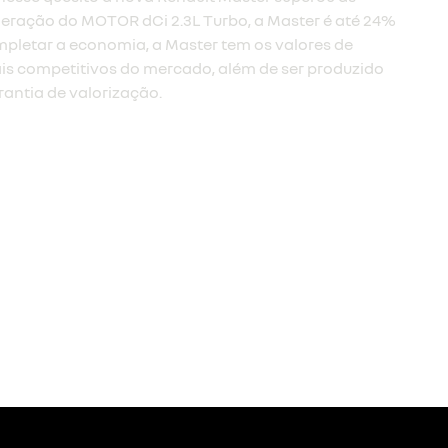
eração do MOTOR dCi 2.3L Turbo, a Master é até 24%
pletar a economia, a Master tem os valores de
s competitivos do mercado, além de ser produzido
rantia de valorização.