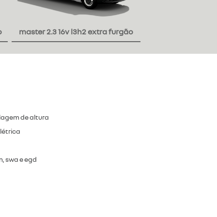
o
master 2.3 16v l3h2 extra furgão
lagem de altura
létrica
om, swa e egd