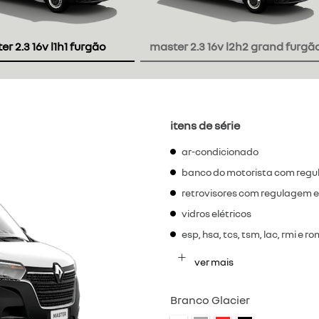
r 2.3 16v l1h1 furgão
master 2.3 16v l2h2 grand furgã
itens de série
ar-condicionado
banco do motorista com regu
retrovisores com regulagem e
vidros elétricos
esp, hsa, tcs, tsm, lac, rmi e r
ver mais
Branco Glacier