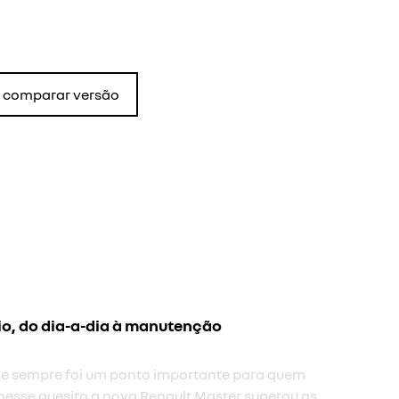
comparar versão
io, do dia-a-dia à manutenção
 e sempre foi um ponto importante para quem
nesse quesito a nova Renault Master superou as