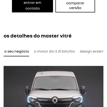
entrar em
comparar
versão
contato
os detalhes do master vitré
ra o seu negócio
o motor dci 2.3l biturbo
design externo