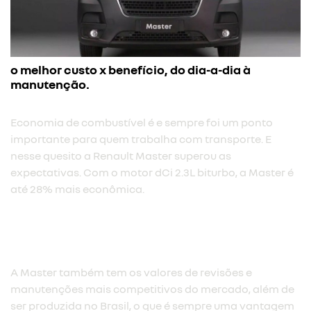
o melhor custo x benefício, do dia-a-dia à
manutenção.
Economia de combustível é e sempre foi um ponto
importante para quem trabalha com transporte. E
nesse quesito a Renault Master superou as
expectativas. Com o motor dCi 2.3L biturbo, a Master é
até 28% mais econômica.​
A Master também tem os valores de revisões e
manutenções mais competitivos do mercado, além de
ser produzida no Brasil, o que é sempre uma vantagem