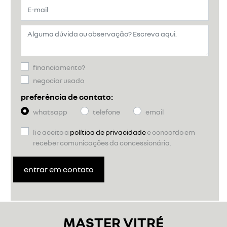
financiamento?
negociar usado
preferência de contato:
whatsapp
telefone
email
li e aceito a
política de privacidade
e concordo em
receber comunicações da concessionária.
entrar em contato
MASTER VITRÉ