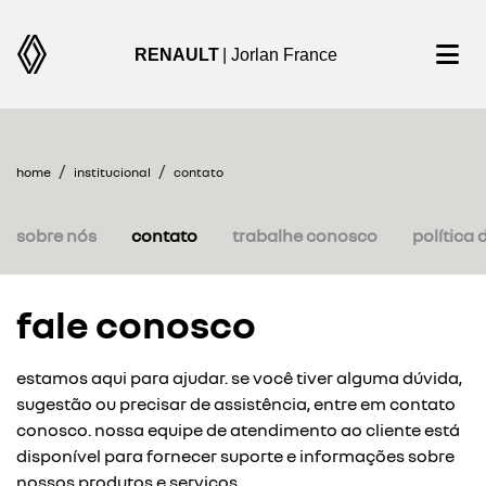
RENAULT
| Jorlan France
home
institucional
contato
sobre nós
contato
trabalhe conosco
política 
fale conosco
estamos aqui para ajudar. se você tiver alguma dúvida,
sugestão ou precisar de assistência, entre em contato
conosco. nossa equipe de atendimento ao cliente está
disponível para fornecer suporte e informações sobre
nossos produtos e serviços.