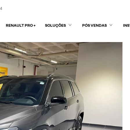
84
RENAULT PRO +
SOLUÇÕES
PÓS VENDAS
IN