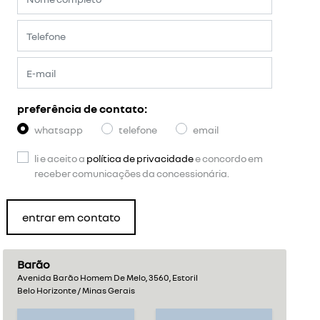
preferência de contato:
whatsapp
telefone
email
li e aceito a
política de privacidade
e concordo em
receber comunicações da concessionária.
entrar em contato
Barão
Avenida Barão Homem De Melo, 3560, Estoril
Belo Horizonte / Minas Gerais