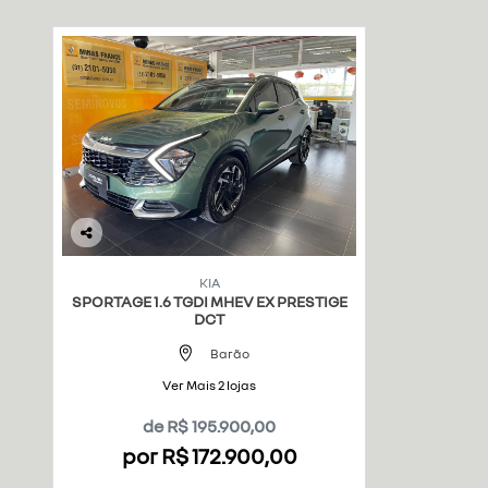
Co
mp
KIA
art
SPORTAGE 1.6 TGDI MHEV EX PRESTIGE
ilh
DCT
e
Barão
Ver Mais 2 lojas
de R$ 195.900,00
por R$ 172.900,00