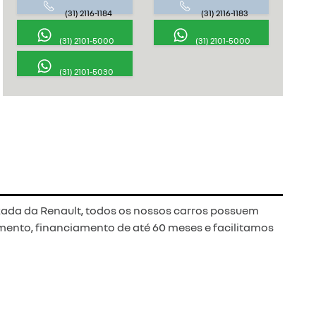
(31) 2116-1184
(31) 2116-1183
(31) 2101-5000
(31) 2101-5000
(31) 2101-5030
ada da Renault, todos os nossos carros possuem
mento, financiamento de até 60 meses e facilitamos