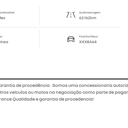
ombustível
Quilometragem
lex
62.162km
or
Final Da Placa
inza
XXX8A64
rantia de procedência . Somos uma concessionaria autoriz
outros veículos ou motos na negociação como parte de paga
rance Qualidade e garantia de procedencia!