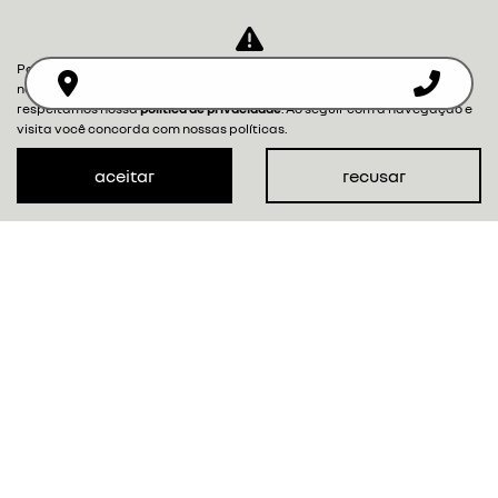
Para otimizar sua experiência durante a navegação, fazemos uso de
nossa política de cookies e para proteger seus dados pessoais
respeitamos nossa
política de privacidade
. Ao seguir com a navegação e
visita você concorda com nossas políticas.
aceitar
recusar
KARDIAN
techno
a partir de r$ 115.990,00
ver oferta