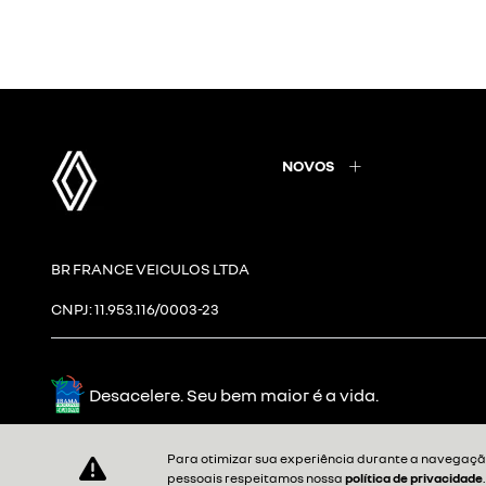
NOVOS
BR FRANCE VEICULOS LTDA
CNPJ: 11.953.116/0003-23
Desacelere. Seu bem maior é a vida.
Para otimizar sua experiência durante a navegação
pessoais respeitamos nossa
política de privacidade