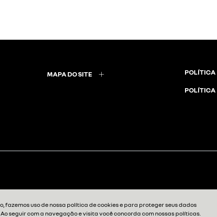
POLÍTICA
MAPA DO SITE
POLÍTICA
, fazemos uso de nossa política de cookies e para proteger seus dados
. Ao seguir com a navegação e visita você concorda com nossas políticas.
Desenvolvido pela DEALERSPACE ® Direitos Reservados.