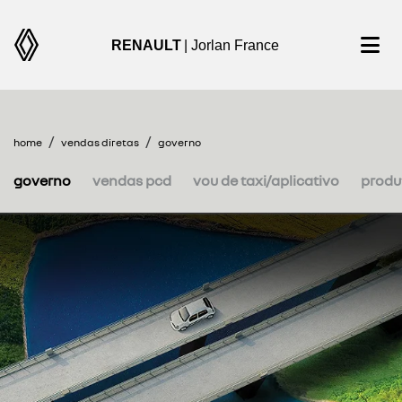
RENAULT
| Jorlan France
home
vendas diretas
governo
governo
vendas pcd
vou de taxi/aplicativo
produt