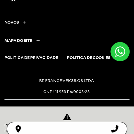
NOVOS
MAPA DO SITE
POLÍTICA DE PRIVACIDADE
POLÍTICA DE COOKIES
BR FRANCE VEICULOS LTDA
CNPJ: 11.953.116/0003-23
Para otimizar sua experiência durante a navegação, fazemos uso de
Desacelere. Seu bem maior é a
nossa política de cookies e para proteger seus dados pessoais