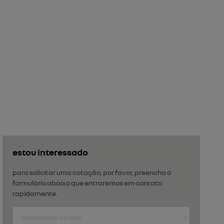
estou interessado
para solicitar uma cotação, por favor, preencha o
formulário abaixo que entraremos em contato
rapidamente.