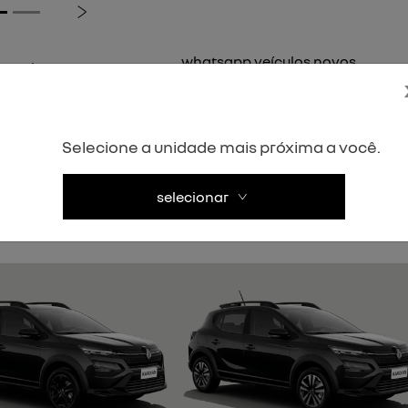
Próximo
whatsapp veículos novos
s seminovos
(31) 2101-5000
1) 2116-1183
ndamento
Selecione a unidade mais próxima a você.
selecionar
) 2101-5030
or