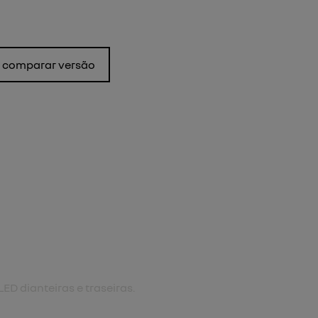
comparar versão
nova cor
ova cor biton.