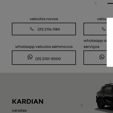
Anterior
veículos novos
veículo
(31) 2116-1184
(3
whatsapp age
whatsapp veículos seminovos
serviços
(31) 2101-5000
(31
KARDIAN
Anteri
versões