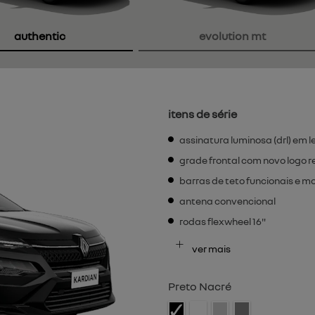
authentic
evolution mt
itens de série
assinatura luminosa (drl) em l
grade frontal com novo logo re
barras de teto funcionais e m
antena convencional
rodas flexwheel 16"
ver mais
Preto Nacré