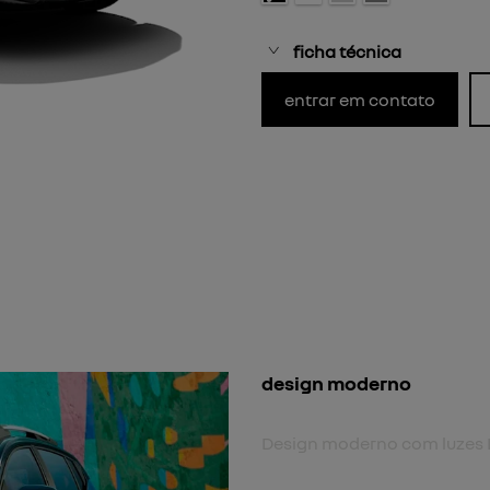
ficha técnica
entrar em contato
N