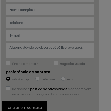
financiamento?
negociar usado
preferência de contato:
whatsapp
telefone
email
li e aceito a
política de privacidade
e concordo em
receber comunicações da concessionária.
entrar em contato