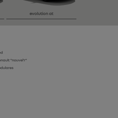
evolution at
ed
nault "nouvel'r"
odulares