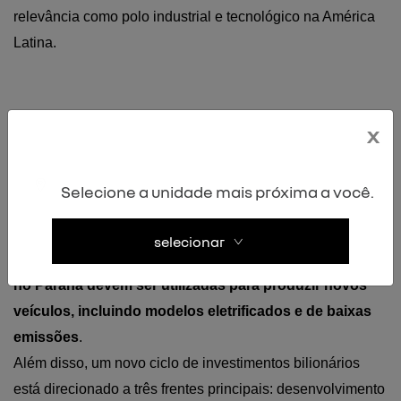
relevância como polo industrial e tecnológico na América 
Latina.
Produção local e novos 
x
investimentos
Selecione a unidade mais próxima a você.
Outro ponto central da parceria entre Renault e Geely é o 
selecionar
investimento em produção local. 
As fábricas da Renault 
no Paraná devem ser utilizadas para produzir novos 
veículos, incluindo modelos eletrificados e de baixas 
emissões
.
Além disso, um novo ciclo de investimentos bilionários 
está direcionado a três frentes principais: desenvolvimento 