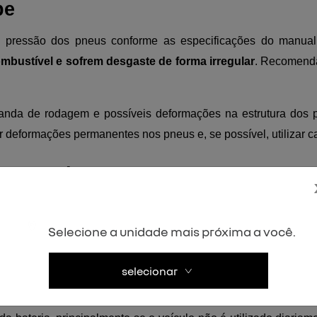
pe
e a pressão dos pneus conforme as especificações do manua
bustível e sofrem desgaste de forma irregular
. Recomenda
anda de rodagem e possíveis deformações na estrutura dos p
eformações permanentes nos pneus e, se possível, utilizar cav
ito estado
das pastilhas, discos e nível do fluido de freio. Logo, sinais 
 Nos veículos Renault, recomenda-se a verificação do sistema 
Selecione a unidade mais próxima a você.
rde eficiência.
selecionar