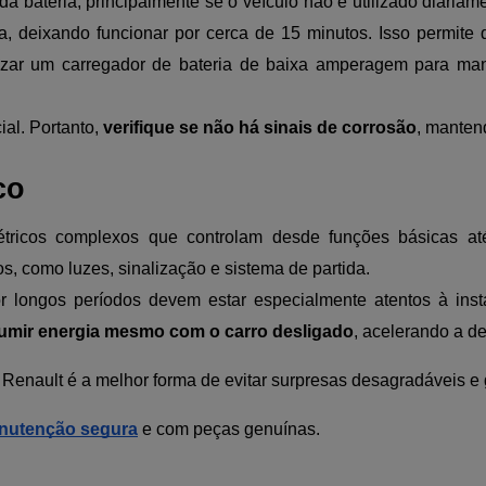
da bateria, principalmente se o veículo não é utilizado diariam
 deixando funcionar por cerca de 15 minutos. Isso permite 
zar um carregador de bateria de baixa amperagem para man
al. Portanto,
verifique se não há sinais de corrosão
, mantend
co
tricos complexos que controlam desde funções básicas at
s, como luzes, sinalização e sistema de partida.
or longos períodos devem estar especialmente atentos à inst
mir energia mesmo com o carro desligado
, acelerando a de
Renault é a melhor forma de evitar surpresas desagradáveis e g
nutenção segura
e com peças genuínas.